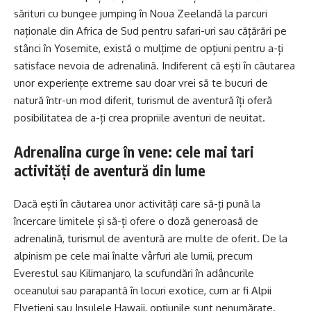
sărituri cu bungee jumping în Noua Zeelandă la parcuri
naționale din Africa de Sud pentru safari-uri sau cățărări pe
stânci în Yosemite, există o mulțime de opțiuni pentru a-ți
satisface nevoia de adrenalină. Indiferent că ești în căutarea
unor experiențe extreme sau doar vrei să te bucuri de
natură într-un mod diferit, turismul de aventură îți oferă
posibilitatea de a-ți crea propriile aventuri de neuitat.
Adrenalina curge în vene: cele mai tari
activități de aventură din lume
Dacă ești în căutarea unor activități care să-ți pună la
încercare limitele și să-ți ofere o doză generoasă de
adrenalină, turismul de aventură are multe de oferit. De la
alpinism pe cele mai înalte vârfuri ale lumii, precum
Everestul sau Kilimanjaro, la scufundări în adâncurile
oceanului sau parapantă în locuri exotice, cum ar fi Alpii
Elvețieni sau Insulele Hawaii, opțiunile sunt nenumărate.