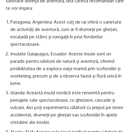
satisface dorința de aventură, iată câteva recomandări care
te vor inspira:
Patagonia, Argentina: Acest colț de rai oferă o varietate
de activități de aventură, cum ar fi drumeții pe ghețari,
escaladă pe stânci și navigații în jurul fiordurilor
spectaculoase.
Insulele Galapagos, Ecuador: Aceste insule sunt un
paradis pentru iubitorii de natură și aventură, oferind
posibilitatea de a explora viața marină prin scufundări și
snorkeling, precum și de a observa faună și floră unică în
lume.
Islanda: Această insulă nordică este renumită pentru
peisajele sale spectaculoase, cu gheizere, cascade și
vulcani. Aici poți experimenta călătorii cu jeepul pe teren
accidentat, drumeții pe ghețari sau scufundări în apele
cristaline ale insulei.
Alaska, SUA: Acesta este locul perfect pentru iubitorii de