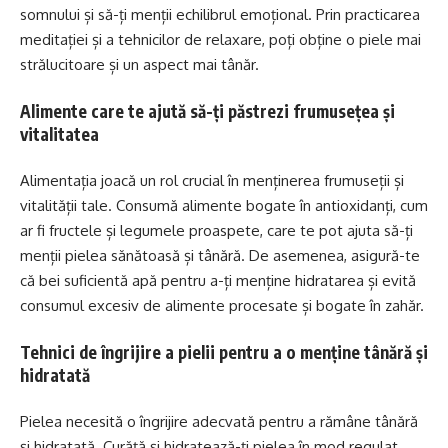
somnului și să-ți menții echilibrul emoțional. Prin practicarea
meditației și a tehnicilor de relaxare, poți obține o piele mai
strălucitoare și un aspect mai tânăr.
Alimente care te ajută să-ți păstrezi frumusețea și
vitalitatea
Alimentația joacă un rol crucial în menținerea frumuseții și
vitalității tale. Consumă alimente bogate în antioxidanți, cum
ar fi fructele și legumele proaspete, care te pot ajuta să-ți
menții pielea sănătoasă și tânără. De asemenea, asigură-te
că bei suficientă apă pentru a-ți menține hidratarea și evită
consumul excesiv de alimente procesate și bogate în zahăr.
Tehnici de îngrijire a pielii pentru a o menține tânără și
hidratată
Pielea necesită o îngrijire adecvată pentru a rămâne tânără
și hidratată. Curăță și hidratează-ți pielea în mod regulat,