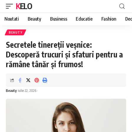
KELO
Noutati
Beauty
Business
Educatie
Fashion
Dec
BEAUTY
Secretele tinereții veșnice:
Descoperă trucuri și sfaturi pentru a
rămâne tânăr și frumos!
Beauty
iulie 22, 2026