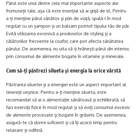
Părul este unul dintre cele mai importante aspecte ale
frumuseții tale, așa că este esențial să ai grijă de el. Pentru
a-ți menține părul sănătos și plin de viață, spală-l în mod
regulat cu un șampon și un balsam potrivit tipului tău de păr.
Evită utilizarea excesivă a produselor de styling și a
călătoriilor frecvente la coafor, care pot afecta sănătatea
părului. De asemenea, nu uita să-ți hrănești părul din interior,
prin consumul de alimente bogate în vitamine și minerale.
Cum să-ți păstrezi silueta și energia la orice vârstă
Păstrarea siluetei și a energiei este un aspect important al
tinereții veșnice. Pentru a-ți menține silueta, este
recomandat să ai o alimentație sănătoasă și echilibrată, să
faci exerciții fizice în mod regulat și să eviți consumul excesiv
de alimente procesate și bogate în grăsimi. De asemenea,
asigură-te că dormi suficient și că îți acorzi timp pentru
relaxare și odihnă.