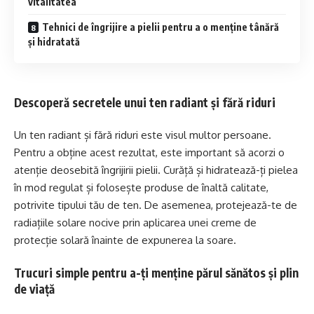
vitalitatea
Tehnici de îngrijire a pielii pentru a o menține tânără
și hidratată
Descoperă secretele unui ten radiant și fără riduri
Un ten radiant și fără riduri este visul multor persoane.
Pentru a obține acest rezultat, este important să acorzi o
atenție deosebită îngrijirii pielii. Curăță și hidratează-ți pielea
în mod regulat și folosește produse de înaltă calitate,
potrivite tipului tău de ten. De asemenea, protejează-te de
radiațiile solare nocive prin aplicarea unei creme de
protecție solară înainte de expunerea la soare.
Trucuri simple pentru a-ți menține părul sănătos și plin
de viață