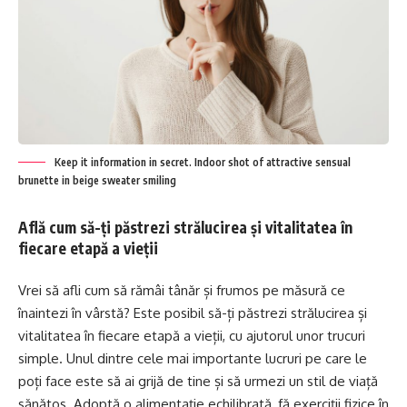
Keep it information in secret. Indoor shot of attractive sensual
brunette in beige sweater smiling
Află cum să-ți păstrezi strălucirea și vitalitatea în
fiecare etapă a vieții
Vrei să afli cum să rămâi tânăr și frumos pe măsură ce
înaintezi în vârstă? Este posibil să-ți păstrezi strălucirea și
vitalitatea în fiecare etapă a vieții, cu ajutorul unor trucuri
simple. Unul dintre cele mai importante lucruri pe care le
poți face este să ai grijă de tine și să urmezi un stil de viață
sănătos. Adoptă o alimentație echilibrată, fă exerciții fizice în